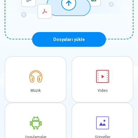
Dosyaları yükle
Müzik
Video
Uygulamalar
Görseller